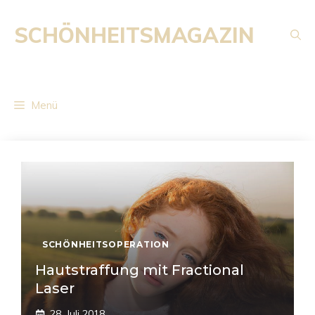
Zum
Inhalt
SCHÖNHEITSMAGAZIN
springen
Menü
SCHÖNHEITSOPERATION
Hautstraffung mit Fractional
Laser
28. Juli 2018