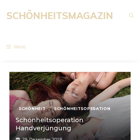
Zum
Inhalt
SCHÖNHEITSMAGAZIN
springen
Menü
SCHÖNHEIT
,
SCHÖNHEITSOPERATION
Schönheitsoperation
Handverjüngung
29. Dezember 2018