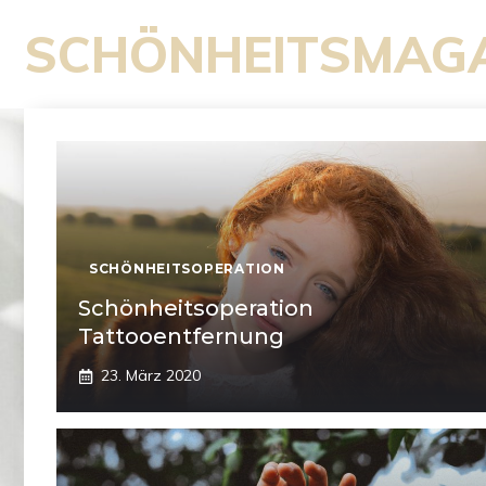
Zum
SCHÖNHEITSMAG
Inhalt
springen
SCHÖNHEITSOPERATION
Schönheitsoperation
Tattooentfernung
23. März 2020