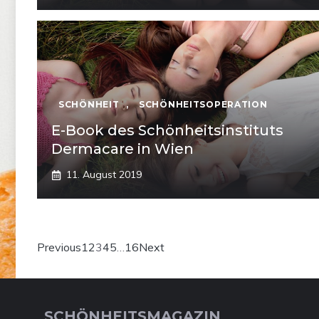
SCHÖNHEIT
,
SCHÖNHEITSOPERATION
E-Book des Schönheitsinstituts
Dermacare in Wien
11. August 2019
Previous
1
2
3
4
5
…
16
Next
SCHÖNHEITSMAGAZIN