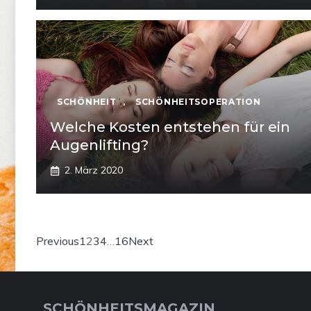
SCHÖNHEIT
,
SCHÖNHEITSOPERATION
Welche Kosten entstehen für ein
Augenlifting?
2. März 2020
Previous
1
2
3
4
…
16
Next
SCHÖNHEITSMAGAZIN