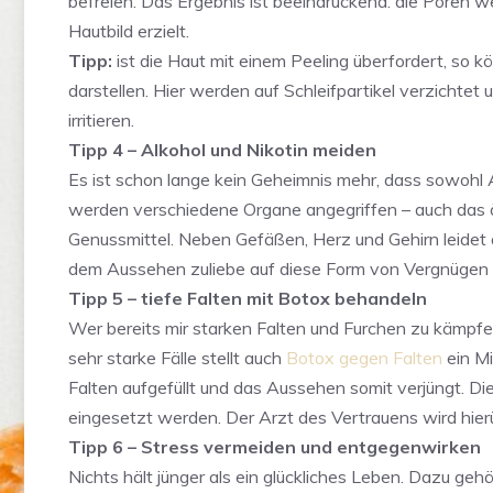
befreien. Das Ergebnis ist beeindruckend: die Poren we
Hautbild erzielt.
Tipp:
ist die Haut mit einem Peeling überfordert, so 
darstellen. Hier werden auf Schleifpartikel verzichte
irritieren.
Tipp 4 – Alkohol und Nikotin meiden
Es ist schon lange kein Geheimnis mehr, dass sowohl A
werden verschiedene Organe angegriffen – auch das äu
Genussmittel. Neben Gefäßen, Herz und Gehirn leidet au
dem Aussehen zuliebe auf diese Form von Vergnügen b
Tipp 5 – tiefe Falten mit Botox behandeln
Wer bereits mir starken Falten und Furchen zu kämpfen
sehr starke Fälle stellt auch
Botox gegen Falten
ein Mi
Falten aufgefüllt und das Aussehen somit verjüngt. D
eingesetzt werden. Der Arzt des Vertrauens wird hier
Tipp 6 – Stress vermeiden und entgegenwirken
Nichts hält jünger als ein glückliches Leben. Dazu gehö