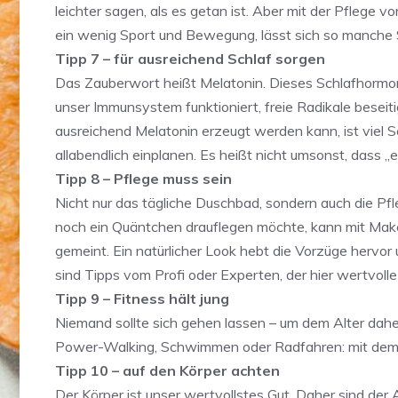
leichter sagen, als es getan ist. Aber mit der Pfleg
ein wenig Sport und Bewegung, lässt sich so manche 
Tipp 7 – für ausreichend Schlaf sorgen
Das Zauberwort heißt Melatonin. Dieses Schlafhormon 
unser Immunsystem funktioniert, freie Radikale besei
ausreichend Melatonin erzeugt werden kann, ist viel 
allabendlich einplanen. Es heißt nicht umsonst, dass „ei
Tipp 8 – Pflege muss sein
Nicht nur das tägliche Duschbad, sondern auch die Pfl
noch ein Quäntchen drauflegen möchte, kann mit Makeu
gemeint. Ein natürlicher Look hebt die Vorzüge hervor 
sind Tipps vom Profi oder Experten, der hier wertvolle 
Tipp 9 – Fitness hält jung
Niemand sollte sich gehen lassen – um dem Alter daher
Power-Walking, Schwimmen oder Radfahren: mit dem 
Tipp 10 – auf den Körper achten
Der Körper ist unser wertvollstes Gut. Daher sind der