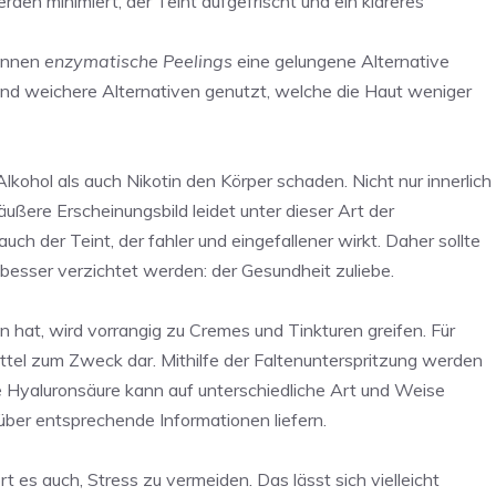
rden minimiert, der Teint aufgefrischt und ein klareres
können
enzymatische Peelings
eine gelungene Alternative
t und weichere Alternativen genutzt, welche die Haut weniger
lkohol als auch Nikotin den Körper schaden. Nicht nur innerlich
ßere Erscheinungsbild leidet unter dieser Art der
ch der Teint, der fahler und eingefallener wirkt. Daher sollte
esser verzichtet werden: der Gesundheit zuliebe.
 hat, wird vorrangig zu Cremes und Tinkturen greifen. Für
ttel zum Zweck dar. Mithilfe der Faltenunterspritzung werden
ie Hyaluronsäure kann auf unterschiedliche Art und Weise
über entsprechende Informationen liefern.
rt es auch, Stress zu vermeiden. Das lässt sich vielleicht