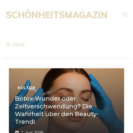
Zum
Inhalt
SCHÖNHEITSMAGAZIN
springen
Menü
KULTUR
Botox-Wunder oder
Zeitverschwendung? Die
Wahrheit über den Beauty-
Trend!
1. Juni 2026