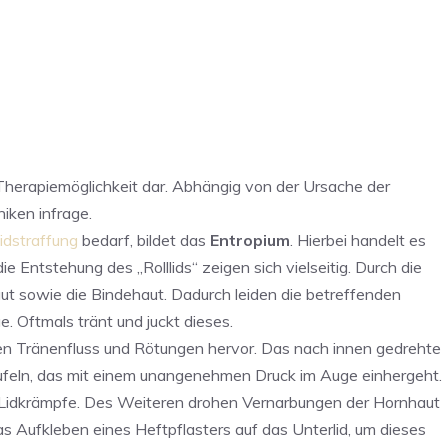
 Therapiemöglichkeit dar. Abhängig von der Ursache der
iken infrage.
idstraffung
bedarf, bildet das
Entropium
. Hierbei handelt es
e Entstehung des „Rolllids“ zeigen sich vielseitig. Durch die
ut sowie die Bindehaut. Dadurch leiden die betreffenden
 Oftmals tränt und juckt dieses.
en Tränenfluss und Rötungen hervor. Das nach innen gedrehte
ufeln, das mit einem unangenehmen Druck im Auge einhergeht.
Lidkrämpfe. Des Weiteren drohen Vernarbungen der Hornhaut
s Aufkleben eines Heftpflasters auf das Unterlid, um dieses