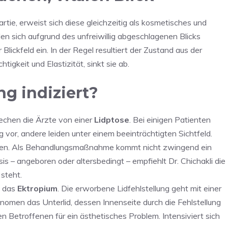
tie, erweist sich diese gleichzeitig als kosmetisches und
en sich aufgrund des unfreiwillig abgeschlagenen Blicks
Blickfeld ein. In der Regel resultiert der Zustand aus der
tigkeit und Elastizität, sinkt sie ab.
ng indiziert?
rechen die Ärzte von einer
Lidptose
. Bei einigen Patienten
r, andere leiden unter einem beeinträchtigten Sichtfeld.
iieren. Als Behandlungsmaßnahme kommt nicht zwingend ein
sis – angeboren oder altersbedingt – empfiehlt Dr. Chichakli die
steht.
t das
Ektropium
. Die erworbene Lidfehlstellung geht mit einer
nomen das Unterlid, dessen Innenseite durch die Fehlstellung
den Betroffenen für ein ästhetisches Problem. Intensiviert sich