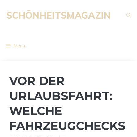
Zum
Inhalt
SCHÖNHEITSMAGAZIN
springen
Menü
VOR DER
URLAUBSFAHRT:
WELCHE
FAHRZEUGCHECKS