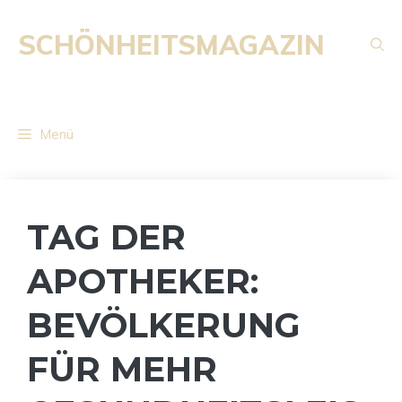
Zum
Inhalt
SCHÖNHEITSMAGAZIN
springen
Menü
TAG DER
APOTHEKER:
BEVÖLKERUNG
FÜR MEHR