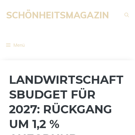
Zum
Inhalt
SCHÖNHEITSMAGAZIN
springen
Menü
LANDWIRTSCHAFT
SBUDGET FÜR
2027: RÜCKGANG
UM 1,2 %