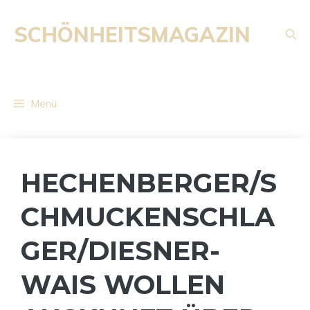
Zum
Inhalt
SCHÖNHEITSMAGAZIN
springen
Menü
HECHENBERGER/S
CHMUCKENSCHLA
GER/DIESNER-
WAIS WOLLEN