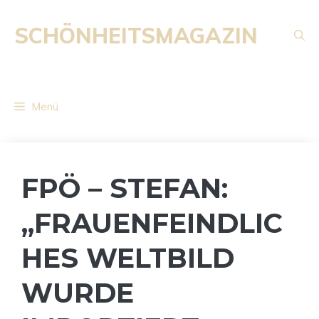
Zum
Inhalt
SCHÖNHEITSMAGAZIN
springen
Menü
FPÖ – STEFAN:
„FRAUENFEINDLIC
HES WELTBILD
WURDE