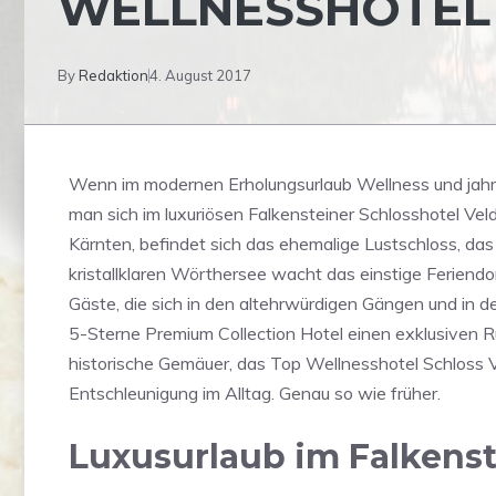
WELLNESSHOTEL
By
Redaktion
4. August 2017
Wenn im modernen Erholungsurlaub Wellness und jahrh
man sich im luxuriösen Falkensteiner Schlosshotel Veld
Kärnten, befindet sich das ehemalige Lustschloss, das
kristallklaren Wörthersee wacht das einstige Feriend
Gäste, die sich in den altehrwürdigen Gängen und in 
5-Sterne Premium Collection Hotel einen exklusiven R
historische Gemäuer, das Top Wellnesshotel Schloss Ve
Entschleunigung im Alltag. Genau so wie früher.
Luxusurlaub im Falkenst