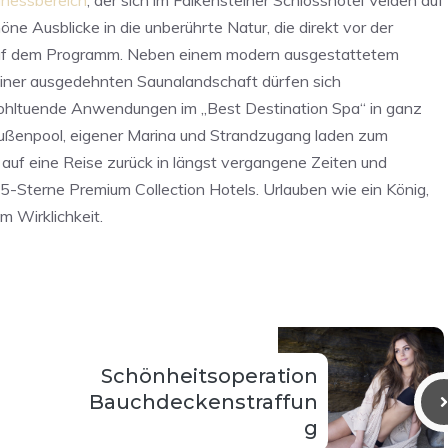
nessbereich
, der sich im Falkensteiner Schlosshotel Velden auf
ne Ausblicke in die unberührte Natur, die direkt vor der
n auf dem Programm. Neben einem modern ausgestattetem
einer ausgedehnten Saunalandschaft dürfen sich
wohltuende Anwendungen im „Best Destination Spa“ in ganz
Außenpool, eigener Marina und Strandzugang laden zum
 auf eine Reise zurück in längst vergangene Zeiten und
-Sterne Premium Collection Hotels. Urlauben wie ein König,
m Wirklichkeit.
Schönheitsoperation
Bauchdeckenstraffun
g