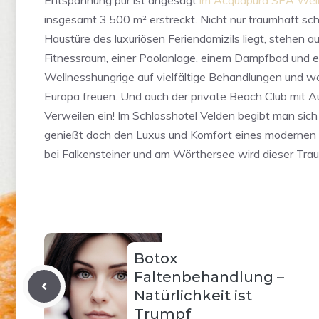
Entspannung pur ist angesagt
im Acquapura SPA Well
insgesamt 3.500 m² erstreckt. Nicht nur traumhaft schö
Haustüre des luxuriösen Feriendomizils liegt, stehe
Fitnessraum, einer Poolanlage, einem Dampfbad und 
Wellnesshungrige auf vielfältige Behandlungen und 
Europa freuen. Und auch der private Beach Club mit 
Verweilen ein! Im Schlosshotel Velden begibt man sich
genießt doch den Luxus und Komfort eines modernen 5
bei Falkensteiner und am Wörthersee wird dieser Trau
Botox
Faltenbehandlung –
Natürlichkeit ist
Trumpf