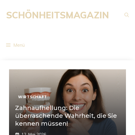
Zum
Inhalt
SCHÖNHEITSMAGAZIN
springen
Menü
WIRTSCHAFT
Zahnaufhellung: Die
überraschende Wahrheit, die Sie
kennen müssen!
12. Mai 2026