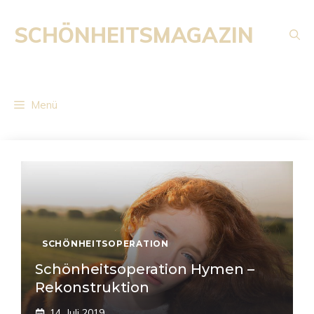
Zum
Inhalt
SCHÖNHEITSMAGAZIN
springen
Menü
SCHÖNHEITSOPERATION
Schönheitsoperation Hymen –
Rekonstruktion
14. Juli 2019