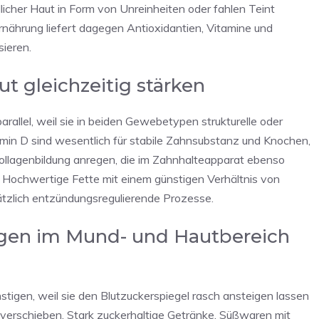
icher Haut in Form von Unreinheiten oder fahlen Teint
nährung liefert dagegen Antioxidantien, Vitamine und
sieren.
t gleichzeitig stärken
allel, weil sie in beiden Gewebetypen strukturelle oder
in D sind wesentlich für stabile Zahnsubstanz und Knochen,
llagenbildung anregen, die im Zahnhalteapparat ebenso
t. Hochwertige Fette mit einem günstigen Verhältnis von
zlich entzündungsregulierende Prozesse.
ngen im Mund- und Hautbereich
gen, weil sie den Blutzuckerspiegel rasch ansteigen lassen
 verschieben. Stark zuckerhaltige Getränke, Süßwaren mit