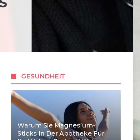
S
GESUNDHEIT
Warum Sie Magnesium-
Sticks In Der Apotheke Für