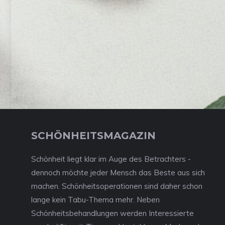
SCHÖNHEITSMAGAZIN
Schönheit liegt klar im Auge des Betrachters -
dennoch möchte jeder Mensch das Beste aus sich
machen. Schönheitsoperationen sind daher schon
lange kein Tabu-Thema mehr. Neben
Schönheitsbehandlungen werden Interessierte