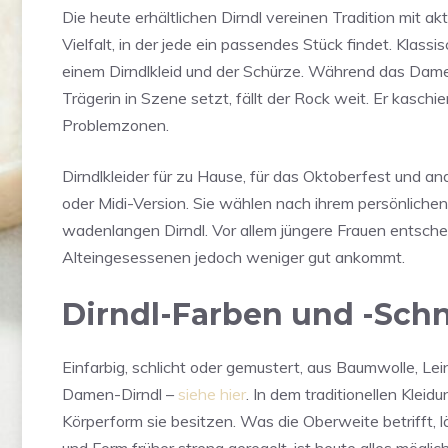
Die heute erhältlichen Dirndl vereinen Tradition mit a
Vielfalt, in der jede ein passendes Stück findet. Klassi
einem Dirndlkleid und der Schürze. Während das Dame
Trägerin in Szene setzt, fällt der Rock weit. Er kasch
Problemzonen.
Dirndlkleider für zu Hause, für das Oktoberfest und a
oder Midi-Version. Sie wählen nach ihrem persönlich
wadenlangen Dirndl. Vor allem jüngere Frauen entscheid
Alteingesessenen jedoch weniger gut ankommt.
Dirndl-Farben und -Schni
Einfarbig, schlicht oder gemustert, aus Baumwolle, Lei
Damen-Dirndl –
siehe hier
. In dem traditionellen Klei
Körperform sie besitzen. Was die Oberweite betrifft, 