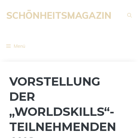
Zum
Inhalt
SCHÖNHEITSMAGAZIN
springen
Menü
VORSTELLUNG
DER
„WORLDSKILLS“-
TEILNEHMENDEN