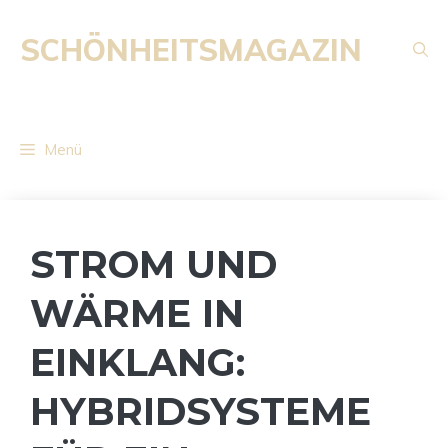
Zum
Inhalt
SCHÖNHEITSMAGAZIN
springen
Menü
STROM UND
WÄRME IN
EINKLANG:
HYBRIDSYSTEME