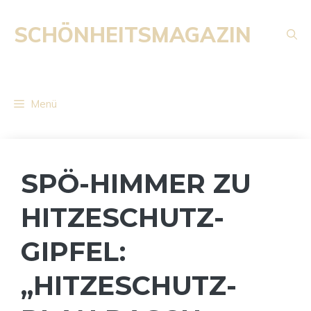
Zum
Inhalt
SCHÖNHEITSMAGAZIN
springen
Menü
SPÖ-HIMMER ZU
HITZESCHUTZ-
GIPFEL:
„HITZESCHUTZ-