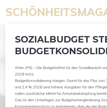
Zum
SCHÖNHEITSMAG
Inhalt
springen
SOZIALBUDGET ST
BUDGETKONSOLID
Wien (PK) – Die Budgetmittel für den Sozialbereich 
2028 trotz
Budgetkonsolidierung steigen. Grund für das Plus von
und 2,4 % 2028 sind höhere Ausgaben für den Pflege
sollen zusätzliche Mittel für Armutsbekämpfung bereit
Das ist den Unterlagen zur Budgetuntergliederung Soz
Konsumentenschutz zu entnehmen, über die der Budg