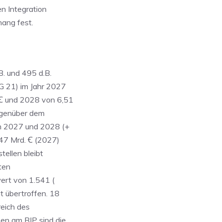
n Integration
hang fest.
. und 495 d.B.
G 21) im Jahr 2027
 Ꞓ und 2028 von 6,51
gegenüber dem
n 2027 und 2028 (+
47 Mrd. Ꞓ (2027)
tellen bleibt
ten
ert von 1.541 (
t übertroffen. 18
reich des
en am BIP sind die