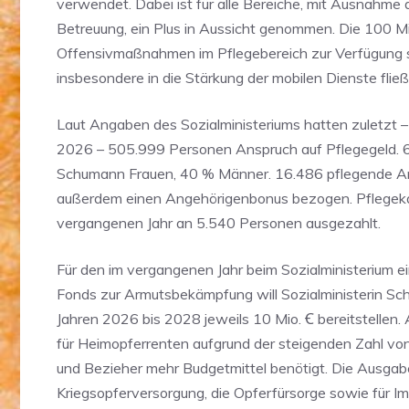
verwendet. Dabei ist für alle Bereiche, mit Ausnahme
Betreuung, ein Plus in Aussicht genommen. Die 100 Mio
Offensivmaßnahmen im Pflegebereich zur Verfügung s
insbesondere in die Stärkung der mobilen Dienste fließ
Laut Angaben des Sozialministeriums hatten zuletzt 
2026 – 505.999 Personen Anspruch auf Pflegegeld. 6
Schumann Frauen, 40 % Männer. 16.486 pflegende A
außerdem einen Angehörigenbonus bezogen. Pflegek
vergangenen Jahr an 5.540 Personen ausgezahlt.
Für den im vergangenen Jahr beim Sozialministerium e
Fonds zur Armutsbekämpfung will Sozialministerin Sc
Jahren 2026 bis 2028 jeweils 10 Mio. Ꞓ bereitstelle
für Heimopferrenten aufgrund der steigenden Zahl vo
und Bezieher mehr Budgetmittel benötigt. Die Ausgabe
Kriegsopferversorgung, die Opferfürsorge sowie für I