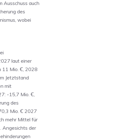
im Ausschuss auch
cherung des
nismus, wobei
ei
2027 laut einer
 11 Mio. Ꞓ, 2028
em Jetztstand
n mit
: -15,7 Mio. Ꞓ,
erung des
170,3 Mio. Ꞓ 2027
h mehr Mittel für
. Angesichts der
Behinderungen