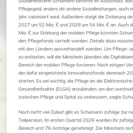
Sozialministerin Schumann betonte im Ausschuss, das
Pflegegeld, anders als andere Sozialleistungen, auc
Jahr valorisiert wird. Außerdem steigt die Dotierung d
2027 um 52 Mio. Ꞓ und 2028 um 54 Mio. Ꞓ an. Auch 
Mio. Ꞓ zur Stärkung der mobilen Pflege könnten Schu
den Pflegefonds verteilt werden. Details dazu müsste
mit den Ländern ausverhandelt werden. Um Pflege- u
zu entlasten, will die Ministerin überdies die Digitalisie
Bereich der mobilen Pflege forcieren: Nach einigen Ve
der dafür eingerichtete Innovationsfonds demnach 20
starten. Es sei wichtig, die Pflege an die Elektronische
Gesundheitsakte (ELGA) anzubinden, um den wechsel
zwischen Pflege und Spital zu verbessern, sagte Sch
Noch nicht viel Zulauf gibt es Schumann zufolge zur n
Teilpension. Im ersten Quartal 2026 wurden ihr zufol
Bereich erst 76 Anträge genehmigt. Die Ministerin rec