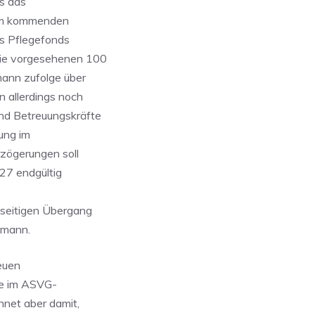
s das
h im kommenden
es Pflegefonds
die vorgesehenen 100
mann zufolge über
n allerdings noch
nd Betreuungskräfte
rung im
rzögerungen soll
27 endgültig
seitigen Übergang
umann.
euen
ge im ASVG-
hnet aber damit,