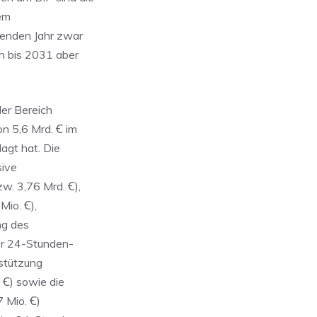
uem
menden Jahr zwar
ch bis 2031 aber
der Bereich
n 5,6 Mrd. Ꞓ im
agt hat. Die
sive
w. 3,76 Mrd. Ꞓ),
Mio. Ꞓ),
ng des
der 24-Stunden-
rstützung
 Ꞓ) sowie die
 Mio. Ꞓ)