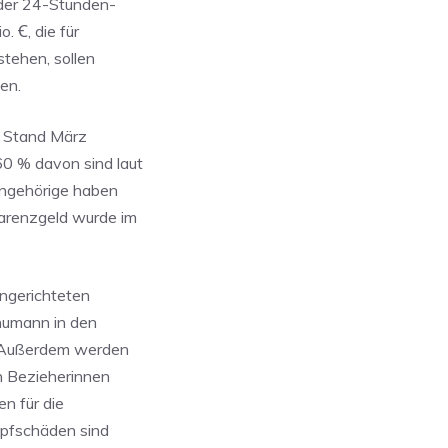
 der 24-Stunden-
. Ꞓ, die für
tehen, sollen
en.
– Stand März
0 % davon sind laut
ngehörige haben
arenzgeld wurde im
ingerichteten
humann in den
n. Außerdem werden
n Bezieherinnen
n für die
mpfschäden sind