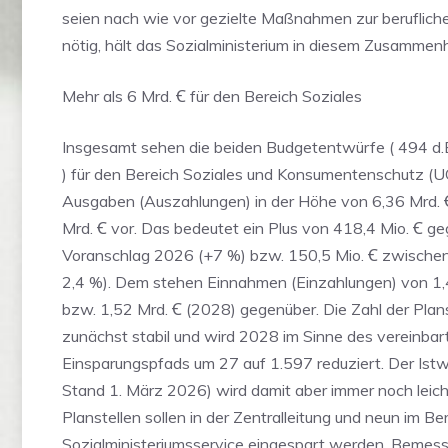
seien nach wie vor gezielte Maßnahmen zur berufliche
nötig, hält das Sozialministerium in diesem Zusammen
Mehr als 6 Mrd. Ꞓ für den Bereich Soziales
Insgesamt sehen die beiden Budgetentwürfe ( 494 d.B
) für den Bereich Soziales und Konsumentenschutz (U
Ausgaben (Auszahlungen) in der Höhe von 6,36 Mrd.
Mrd. Ꞓ vor. Das bedeutet ein Plus von 418,4 Mio. Ꞓ 
Voranschlag 2026 (+7 %) bzw. 150,5 Mio. Ꞓ zwische
2,4 %). Dem stehen Einnahmen (Einzahlungen) von 1,
bzw. 1,52 Mrd. Ꞓ (2028) gegenüber. Die Zahl der Plans
zunächst stabil und wird 2028 im Sinne des vereinbar
Einsparungspfads um 27 auf 1.597 reduziert. Der Istw
Stand 1. März 2026) wird damit aber immer noch leich
Planstellen sollen in der Zentralleitung und neun im Be
Sozialministeriumsservice eingespart werden. Bemess