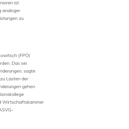
nioren ist
g analoger
istungen zu
kowitsch (FPÖ)
ürden. Das sei
inderungen, sagte
 zu Lasten der
hinderungen gehen
ktionskollege
nd Wirtschaftskammer
r ASVG-