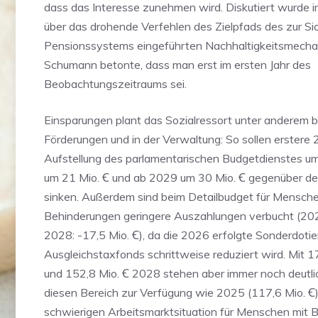
dass das Interesse zunehmen wird. Diskutiert wurde 
über das drohende Verfehlen des Zielpfads des zur Si
Pensionssystems eingeführten Nachhaltigkeitsmecha
Schumann betonte, dass man erst im ersten Jahr des
Beobachtungszeitraums sei.
Einsparungen plant das Sozialressort unter anderem b
Förderungen und in der Verwaltung: So sollen erstere 
Aufstellung des parlamentarischen Budgetdienstes um
um 21 Mio. Ꞓ und ab 2029 um 30 Mio. Ꞓ gegenüber d
sinken. Außerdem sind beim Detailbudget für Mensche
Behinderungen geringere Auszahlungen verbucht (2027
2028: -17,5 Mio. Ꞓ), da die 2026 erfolgte Sonderdoti
Ausgleichstaxfonds schrittweise reduziert wird. Mit 
und 152,8 Mio. Ꞓ 2028 stehen aber immer noch deutlic
diesen Bereich zur Verfügung wie 2025 (117,6 Mio. Ꞓ)
schwierigen Arbeitsmarktsituation für Menschen mit 