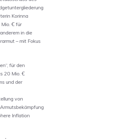
dgetuntergliederung
terin Korinna
io. Ꞓ für
 anderem in die
rarmut – mit Fokus
n“, für den
s 20 Mio. Ꞓ
ms und der
tellung von
ur Armutsbekämpfung
here Inflation