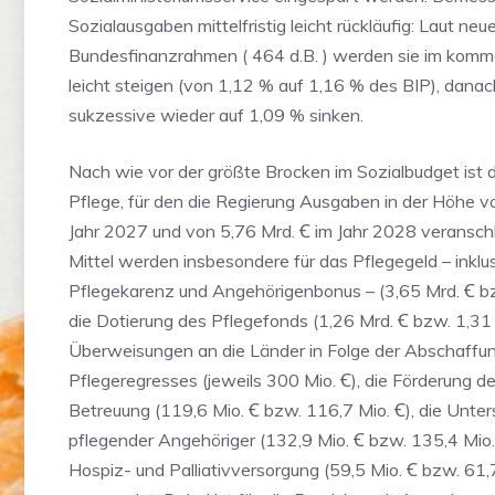
Sozialausgaben mittelfristig leicht rückläufig: Laut ne
Bundesfinanzrahmen ( 464 d.B. ) werden sie im kom
leicht steigen (von 1,12 % auf 1,16 % des BIP), dana
sukzessive wieder auf 1,09 % sinken.
Nach wie vor der größte Brocken im Sozialbudget ist 
Pflege, für den die Regierung Ausgaben in der Höhe vo
Jahr 2027 und von 5,76 Mrd. Ꞓ im Jahr 2028 veranschl
Mittel werden insbesondere für das Pflegegeld – inklu
Pflegekarenz und Angehörigenbonus – (3,65 Mrd. Ꞓ bz
die Dotierung des Pflegefonds (1,26 Mrd. Ꞓ bzw. 1,31 
Überweisungen an die Länder in Folge der Abschaffu
Pflegeregresses (jeweils 300 Mio. Ꞓ), die Förderung 
Betreuung (119,6 Mio. Ꞓ bzw. 116,7 Mio. Ꞓ), die Unte
pflegender Angehöriger (132,9 Mio. Ꞓ bzw. 135,4 Mio.
Hospiz- und Palliativversorgung (59,5 Mio. Ꞓ bzw. 61,7