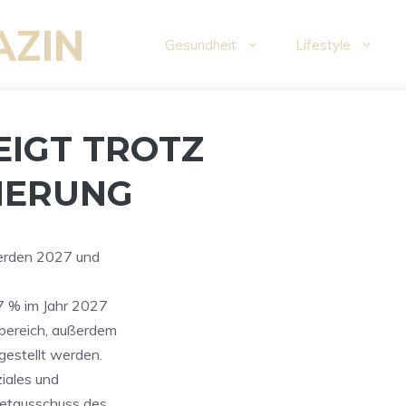
AZIN
Gesundheit
Lifestyle
EIGT TROTZ
IERUNG
werden 2027 und
 7 % im Jahr 2027
bereich, außerdem
gestellt werden.
iales und
etausschuss des