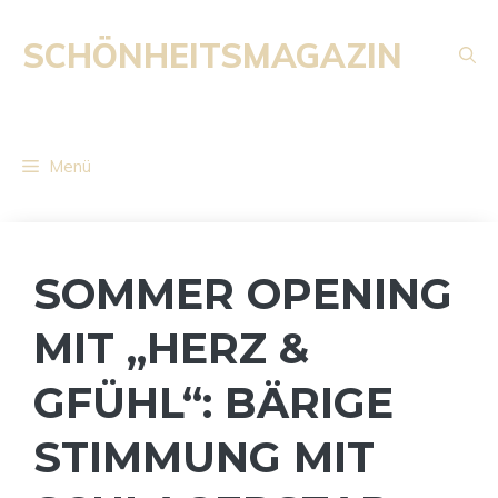
Zum
Inhalt
SCHÖNHEITSMAGAZIN
springen
Menü
SOMMER OPENING
MIT „HERZ &
GFÜHL“: BÄRIGE
STIMMUNG MIT