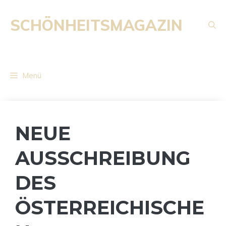
Zum
Inhalt
SCHÖNHEITSMAGAZIN
springen
Menü
NEUE
AUSSCHREIBUNG
DES
ÖSTERREICHISCHE