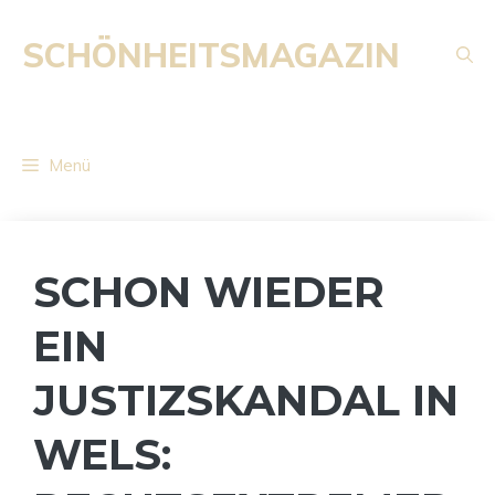
Zum
Inhalt
SCHÖNHEITSMAGAZIN
springen
Menü
SCHON WIEDER
EIN
JUSTIZSKANDAL IN
WELS: