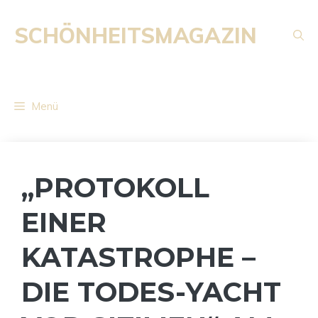
Zum
Inhalt
SCHÖNHEITSMAGAZIN
springen
Menü
„PROTOKOLL
EINER
KATASTROPHE –
DIE TODES-YACHT