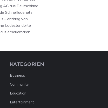
g AG aus Deutschland.
e Schnellladenetz
us – entlang von
ine Ladestandorte
aus erneuerbaren
KATEGORIEN
Business
Community
Education
Entertainment