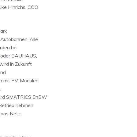
uke Hinrichs, COO
tark
 Autobahnen. Alle
urden bei
E oder BAUHAUS,
wird in Zukunft
und
en mit PV-Modulen,
,
e wird SMATRICS EnBW
 Betrieb nehmen
) ans Netz