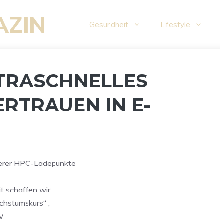
AZIN
Gesundheit
Lifestyle
LTRASCHNELLES
RTRAUEN IN E-
serer HPC-Ladepunkte
it schaffen wir
achstumskurs“ ,
W.