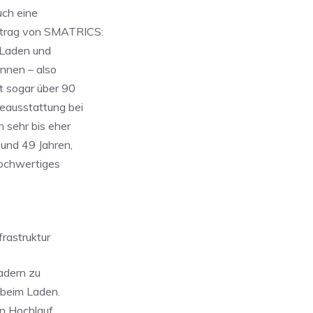
uch eine
uftrag von SMATRICS:
s Laden und
innen – also
t sogar über 90
ceausstattung bei
n sehr bis eher
 und 49 Jahren,
hochwertiges
frastruktur
Ladern zu
 beim Laden.
en Hochlauf