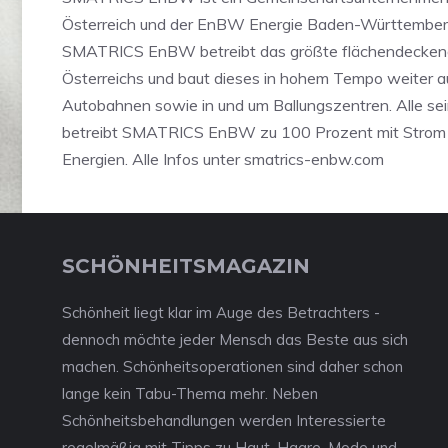
Österreich und der EnBW Energie Baden-Württember
SMATRICS EnBW betreibt das größte flächendeckend
Österreichs und baut dieses in hohem Tempo weiter a
Autobahnen sowie in und um Ballungszentren. Alle se
betreibt SMATRICS EnBW zu 100 Prozent mit Strom 
Energien. Alle Infos unter smatrics-enbw.com
SCHÖNHEITSMAGAZIN
Schönheit liegt klar im Auge des Betrachters -
dennoch möchte jeder Mensch das Beste aus sich
machen. Schönheitsoperationen sind daher schon
lange kein Tabu-Thema mehr. Neben
Schönheitsbehandlungen werden Interessierte
regelmäßig mit Tipps zu Haut, Haare, Mode und