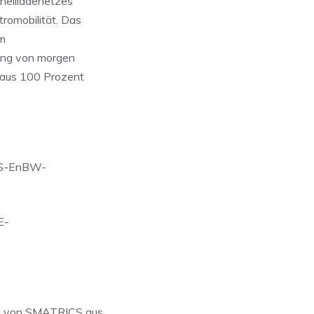
nellladenetzes
romobilität. Das
em
rung von morgen
 aus 100 Prozent
ICS-EnBW-
E-
n von SMATRICS aus