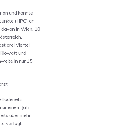
r an und konnte
epunkte (HPC) an
 davon in Wien, 18
österreich.
t drei Viertel
Kilowatt und
weite in nur 15
chst
ellladenetz
 nur einem Jahr
eits über mehr
te verfügt.