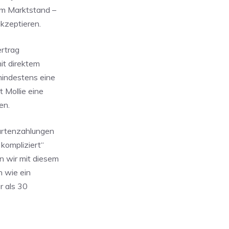
um Marktstand –
kzeptieren.
ertrag
t direktem
mindestens eine
t Mollie eine
en.
artenzahlungen
 kompliziert“
n wir mit diesem
n wie ein
r als 30