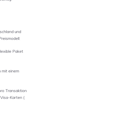
tschland und
Preismodell:
flexible Paket
n mit einem
pro Transaktion
 Visa-Karten (