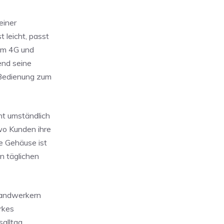
einer
 leicht, passt
tem 4G und
end seine
 Bedienung zum
ht umständlich
wo Kunden ihre
e Gehäuse ist
n täglichen
 Handwerkern
rkes
salltag