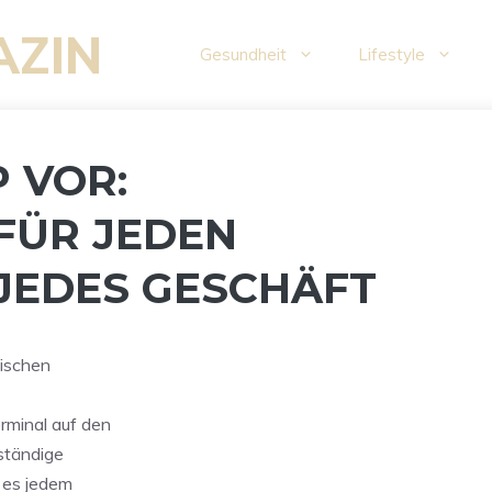
AZIN
Gesundheit
Lifestyle
P VOR:
FÜR JEDEN
JEDES GESCHÄFT
äischen
rminal auf den
ständige
 es jedem