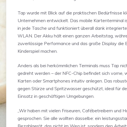
Tap wurde mit Blick auf die praktischen Bedürfnisse kl
Unternehmen entwickelt. Das mobile Kartenterminal ist
in jede Tasche und funktioniert überall dank integrier
WLAN. Der Akku hält einen ganzen Arbeitstag, währ
zuverlässige Performance und das große Display die
Kinderspiel machen.
Anders als bei herkömmlichen Terminals muss Tap nic
gedreht werden – der NFC-Chip befindet sich vorne, 
Karten oder Smartphones intuitiv anlegen. Das robust
gegen Stürze und Spritzwasser geschützt, ideal für de
Einsatz in geschäftigen Umgebungen.
„Wir haben mit vielen Friseuren, Cafébetreibern und
gesprochen. Sie alle wollten dasselbe: ein leistungssta
Bezahlgerät, das nicht im Weg ist, sondern den Arbeit