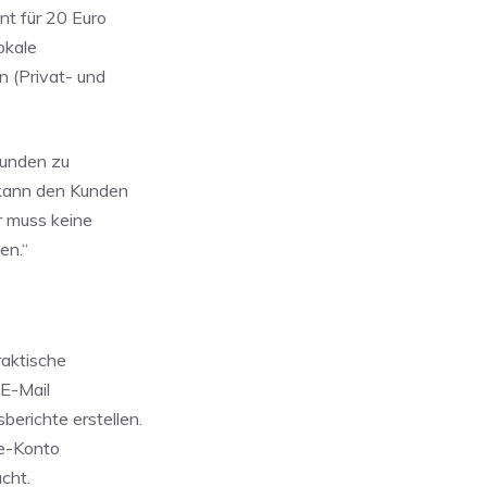
nt für 20 Euro
okale
n (Privat- und
Kunden zu
 kann den Kunden
r muss keine
en.“
raktische
 E-Mail
erichte erstellen.
ie-Konto
cht.