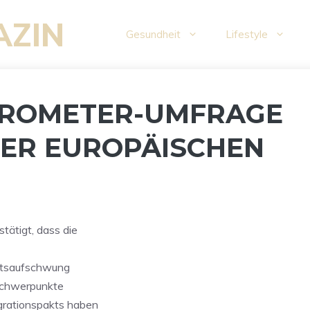
AZIN
Gesundheit
Lifestyle
AROMETER-UMFRAGE
DER EUROPÄISCHEN
tätigt, dass die
aftsaufschwung
 Schwerpunkte
grationspakts haben