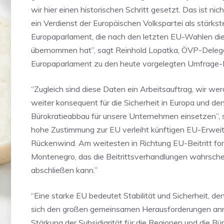
wir hier einen historischen Schritt gesetzt. Das ist nich
ein Verdienst der Europäischen Volkspartei als stärkst
Europaparlament, die nach den letzten EU-Wahlen di
übernommen hat”, sagt Reinhold Lopatka, ÖVP-Delegat
Europaparlament zu den heute vorgelegten Umfrage-
“Zugleich sind diese Daten ein Arbeitsauftrag, wir we
weiter konsequent für die Sicherheit in Europa und de
Bürokratieabbau für unsere Unternehmen einsetzen”, 
hohe Zustimmung zur EU verleiht künftigen EU-Erweit
Rückenwind. Am weitesten in Richtung EU-Beitritt fort
Montenegro, das die Beitrittsverhandlungen wahrsche
abschließen kann.”
“Eine starke EU bedeutet Stabilität und Sicherheit, denn
sich den großen gemeinsamen Herausforderungen an
Stärkung der Subsidiarität für die Regionen und die B