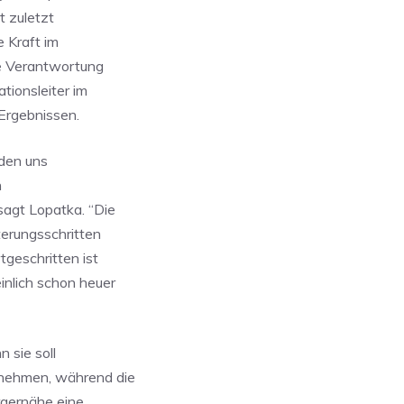
t zuletzt
e Kraft im
e Verantwortung
ionsleiter im
Ergebnissen.
rden uns
n
sagt Lopatka. “Die
erungsschritten
geschritten ist
inlich schon heuer
 sie soll
nehmen, während die
ürgernähe eine