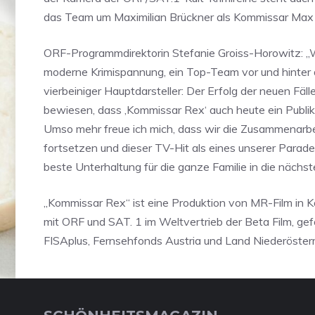
das Team um Maximilian Brückner als Kommissar Max 
ORF-Programmdirektorin Stefanie Groiss-Horowitz: „
moderne Krimispannung, ein Top-Team vor und hinter 
vierbeiniger Hauptdarsteller: Der Erfolg der neuen Fäll
bewiesen, dass ‚Kommissar Rex‘ auch heute ein Publi
Umso mehr freue ich mich, dass wir die Zusammenarbe
fortsetzen und dieser TV-Hit als eines unserer Paradeb
beste Unterhaltung für die ganze Familie in die nächs
„Kommissar Rex“ ist eine Produktion von MR-Film in 
mit ORF und SAT. 1 im Weltvertrieb der Beta Film, ge
FISAplus, Fernsehfonds Austria und Land Niederösterr