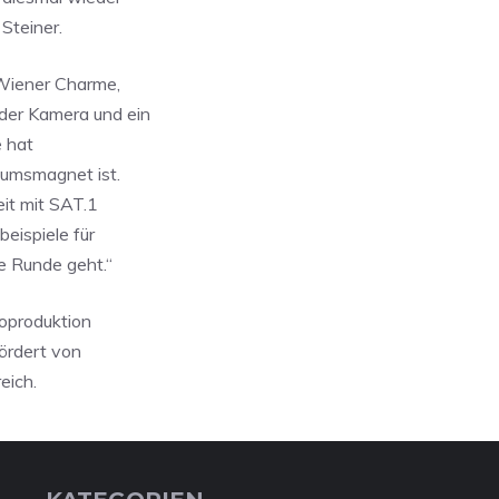
Steiner.
Wiener Charme,
der Kamera und ein
e hat
kumsmagnet ist.
it mit SAT.1
eispiele für
te Runde geht.“
Koproduktion
fördert von
eich.