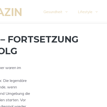
AZIN
Gesundheit
Lifestyle
 – FORTSETZUNG
OLG
her waren im
x: Die legendäre
unde, wenn
 und Umgebung die
en starten. Vor
 diesmal wieder