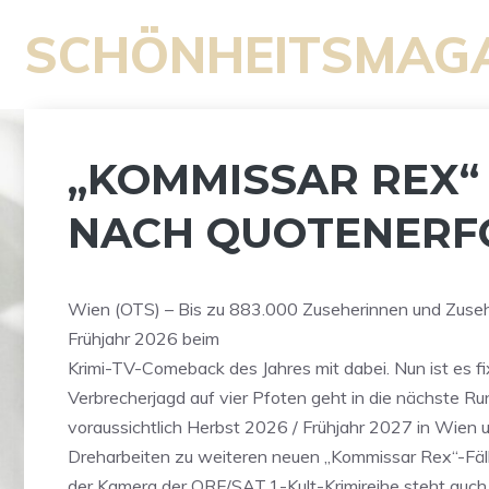
Zum
SCHÖNHEITSMAG
Inhalt
springen
„KOMMISSAR REX“
NACH QUOTENERF
Wien (OTS) – Bis zu 883.000 Zuseherinnen und Zuse
Frühjahr 2026 beim
Krimi-TV-Comeback des Jahres mit dabei. Nun ist es fi
Verbrecherjagd auf vier Pfoten geht in die nächste R
voraussichtlich Herbst 2026 / Frühjahr 2027 in Wien
Dreharbeiten zu weiteren neuen „Kommissar Rex“-Fäll
der Kamera der ORF/SAT.1-Kult-Krimireihe steht auch