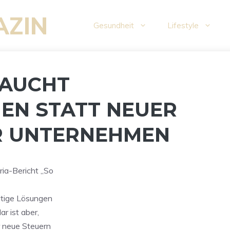
AZIN
Gesundheit
Lifestyle
RAUCHT
EN STATT NEUER
R UNTERNEHMEN
ria-Bericht „So
altige Lösungen
ar ist aber,
r neue Steuern