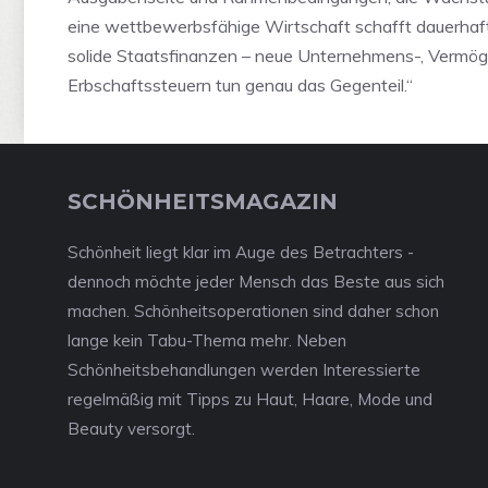
eine wettbewerbsfähige Wirtschaft schafft dauerhaft 
solide Staatsfinanzen – neue Unternehmens-, Vermög
Erbschaftssteuern tun genau das Gegenteil.“
SCHÖNHEITSMAGAZIN
Schönheit liegt klar im Auge des Betrachters -
dennoch möchte jeder Mensch das Beste aus sich
machen. Schönheitsoperationen sind daher schon
lange kein Tabu-Thema mehr. Neben
Schönheitsbehandlungen werden Interessierte
regelmäßig mit Tipps zu Haut, Haare, Mode und
Beauty versorgt.