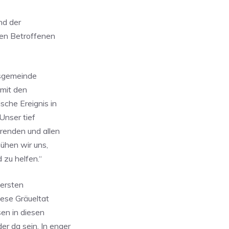
nd der
len Betroffenen
nsgemeinde
 mit den
sche Ereignis in
Unser tief
renden und allen
mühen wir uns,
 zu helfen.“
 ersten
iese Gräueltat
sen in diesen
 da sein. In enger