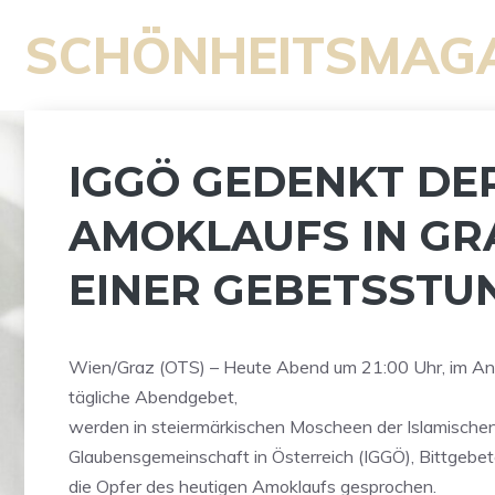
Zum
SCHÖNHEITSMAG
Inhalt
springen
IGGÖ GEDENKT DE
AMOKLAUFS IN GR
EINER GEBETSSTU
Wien/Graz (OTS) – Heute Abend um 21:00 Uhr, im An
tägliche Abendgebet,
werden in steiermärkischen Moscheen der Islamische
Glaubensgemeinschaft in Österreich (IGGÖ), Bittgebe
die Opfer des heutigen Amoklaufs gesprochen.