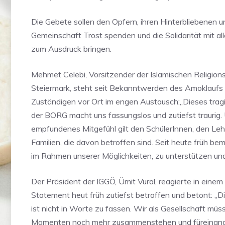
Die Gebete sollen den Opfern, ihren Hinterbliebenen u
Gemeinschaft Trost spenden und die Solidarität mit al
zum Ausdruck bringen.
Mehmet Celebi, Vorsitzender der Islamischen Religio
Steiermark, steht seit Bekanntwerden des Amoklaufs
Zuständigen vor Ort im engen Austausch:„Dieses tragi
der BORG macht uns fassungslos und zutiefst traurig. 
empfundenes Mitgefühl gilt den SchülerInnen, den Leh
Familien, die davon betroffen sind. Seit heute früh be
im Rahmen unserer Möglichkeiten, zu unterstützen und
Der Präsident der IGGÖ, Ümit Vural, reagierte in einem
Statement heut früh zutiefst betroffen und betont: „D
ist nicht in Worte zu fassen. Wir als Gesellschaft müs
Momenten noch mehr zusammenstehen und füreinander