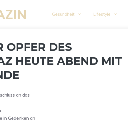
AZIN
Gesundheit
Lifestyle
R OPFER DES
AZ HEUTE ABEND MIT
NDE
schluss an das
n
te in Gedenken an