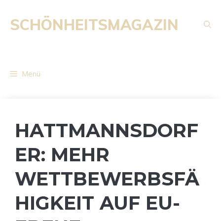
Zum
Inhalt
SCHÖNHEITSMAGAZIN
springen
Menü
HATTMANNSDORF
ER: MEHR
WETTBEWERBSFÄ
HIGKEIT AUF EU-