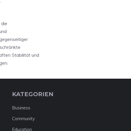
.
 die
und
gegenseitiger
eschränkte
ten Stabilität und
gen.
KATEGORIEN
Business
Community
Education