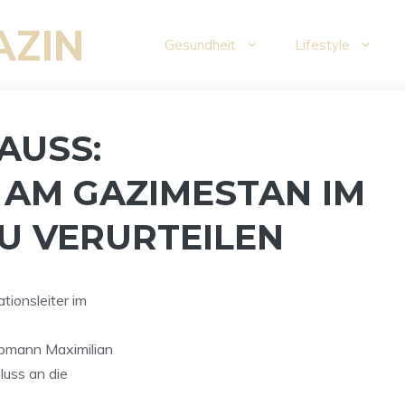
AZIN
Gesundheit
Lifestyle
AUSS:
 AM GAZIMESTAN IM
U VERURTEILEN
tionsleiter im
obmann Maximilian
luss an die