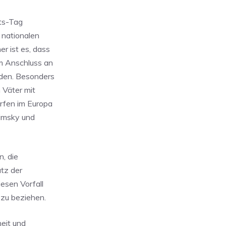
its-Tag
 nationalen
r ist es, dass
im Anschluss an
den. Besonders
 Väter mit
ürfen im Europa
limsky und
n, die
utz der
esen Vorfall
 zu beziehen.
heit und