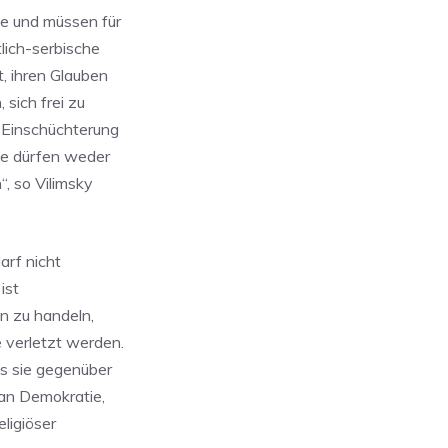
e und müssen für
lich-serbische
, ihren Glauben
 sich frei zu
 Einschüchterung
te dürfen weder
“, so Vilimsky
arf nicht
ist
n zu handeln,
 verletzt werden.
s sie gegenüber
 an Demokratie,
ligiöser