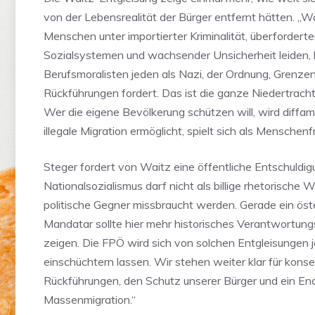
von der Lebensrealität der Bürger entfernt hätten. „W
Menschen unter importierter Kriminalität, überfordert
Sozialsystemen und wachsender Unsicherheit leiden,
Berufsmoralisten jeden als Nazi, der Ordnung, Grenze
Rückführungen fordert. Das ist die ganze Niedertracht d
Wer die eigene Bevölkerung schützen will, wird diffam
illegale Migration ermöglicht, spielt sich als Menschenf
Steger fordert von Waitz eine öffentliche Entschuldig
Nationalsozialismus darf nicht als billige rhetorische
politische Gegner missbraucht werden. Gerade ein öste
Mandatar sollte hier mehr historisches Verantwortun
zeigen. Die FPÖ wird sich von solchen Entgleisungen j
einschüchtern lassen. Wir stehen weiter klar für kons
Rückführungen, den Schutz unserer Bürger und ein Ende
Massenmigration.“