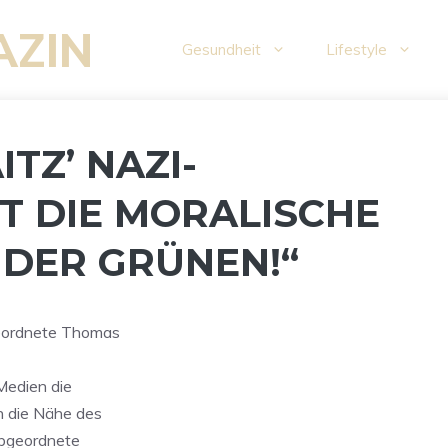
AZIN
Gesundheit
Lifestyle
ITZ’ NAZI-
T DIE MORALISCHE
DER GRÜNEN!“
geordnete Thomas
Medien die
n die Nähe des
-Abgeordnete