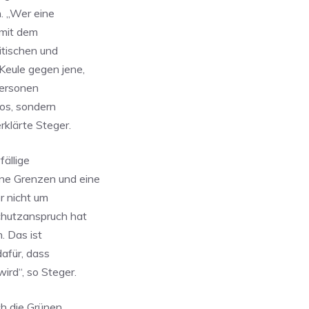
n. „Wer eine
mit dem
itischen und
Keule gegen jene,
Personen
los, sondern
rklärte Steger.
ällige
ne Grenzen und eine
er nicht um
chutzanspruch hat
. Das ist
afür, dass
rd“, so Steger.
ch die Grünen