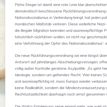
Petra Steger ist damit eine rote Linie klar überschritte
demokratisch beschlossene Rückführungsverordnung 
Nationalsozialismus in Verbindung bringt, hat jeden pol
moralischen Maßstab verloren. Diese widerliche Nazi-
die illegale Migration beenden und ausreisepflichtige 
tatsächlich rückführen wollen, ist nicht nur geschmack
eine Verhöhnung der Opfer des Nationalsozialismus“, e
Die neue Rückführungsverordnung sei eine längst überf
Antwort auf jahrelanges Abschiebungsversagen, offe
völlig außer Kontrolle geratene Asylpolitik. „Es geht hi
Ideologie, sondern um geltendes Recht. Wer keinen S
und ausreisepflichtig ist, muss Europa wieder verlassen
keine Radikalität, sondern die Mindestvoraussetzung d
Rechtsstaatlichkeit überhaupt noch ernst genommen wi
Die Waitz-Entgleisung zeige einmal mehr, wie weit si