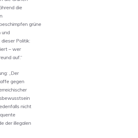
ährend die
en
 beschimpfen grüne
n und
ieser Politik:
iert – wer
reund auf.“
ung: „Der
 Waffe gegen
rreichischer
gsbewusstsein
edenfalls nicht
equente
 der illegalen