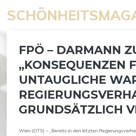
Zum
SCHÖNHEITSMAG
Inhalt
springen
FPÖ – DARMANN Z
„KONSEQUENZEN F
UNTAUGLICHE WAR
REGIERUNGSVERH
GRUNDSÄTZLICH V
Wien (OTS) – „Bereits in den letzten Regierungsverh