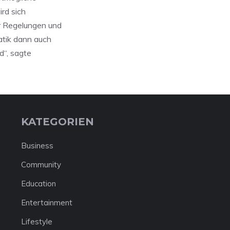
rd sich
r Regelungen und
atik dann auch
d“, sagte
KATEGORIEN
Business
Community
Education
Entertainment
Lifestyle