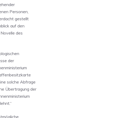
tehender
tenen Personen,
erdacht gestellt
nblick auf den
 Novelle des
ologischen
isse der
nenministerium
affenbesitzkarte
ine solche Abfrage
he Übertragung der
nnenministerium
ehnt.“
ßtmögliche