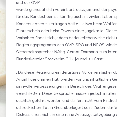
und der ÖVP
wurde grundsätzlich vereinbart, dass jemand, der psyc
für das Bundesheer ist, künftig auch im zivilen Leben 
Konsequenzen zu ertragen hätte – etwa beim Waffen
Führerschein oder beim Erwerb einer Jagdkarte. Diese
Vorhaben findet sich jedoch bedauerlicherweise nicht
Regierungsprogramm von ÖVP, SPÖ und NEOS wieder
Sicherheitssprecher NAbg. Gernot Darmann zum Inte
Bundeskanzler Stocker im Ö1-„Journal zu Gast“.
„Da diese Regierung ein derartiges Vorgehen bisher ab
Angriff genommen hat, werden wir uns inhaltlichen G
sinnvolle Verbesserungen im Bereich des Waffengese
verschließen. Diese Gespräche müssen jedoch in allen
sachlich geführt werden und dürfen nicht vom Eindruc
schrecklichen Tat in Graz überlagert sein. Zudem dürfe
Diskussionen nicht in eine reine Anlassgesetzgebung a