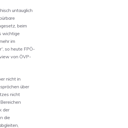
hisch untauglich
spürbare
gesetz, beim
s wichtige
 mehr im
“, so heute FPÖ-
rview von ÖVP-
er nicht in
esprächen über
tzes nicht
 Bereichen
k der
n die
bgleiten,