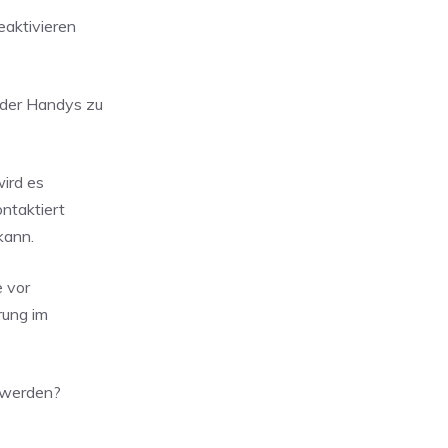
eaktivieren
oder Handys zu
ird es
ontaktiert
kann.
e vor
rung im
 werden?