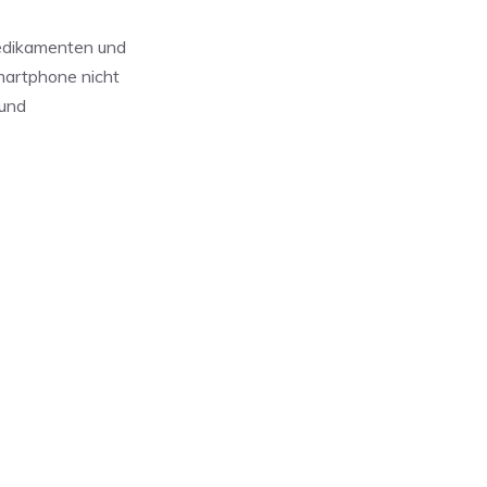
edikamenten und
martphone nicht
 und