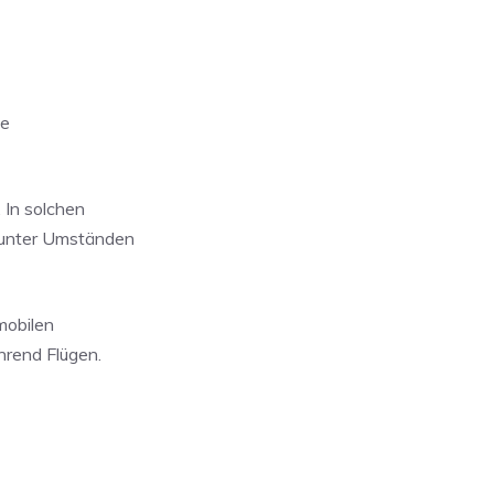
le
 In solchen
 unter Umständen
mobilen
hrend Flügen.