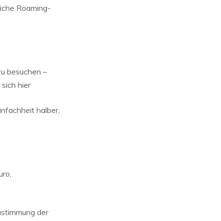
liche Roaming-
 zu besuchen –
sich hier
nfachheit halber,
uro,
ustimmung der