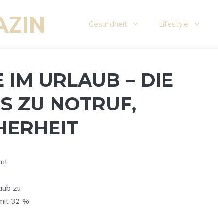
AZIN
Gesundheit
Lifestyle
IM URLAUB – DIE
S ZU NOTRUF,
HERHEIT
aut
aub zu
 mit 32 %