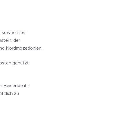
n sowie unter
stein, der
und Nordmazedonien.
osten genutzt
n Reisende ihr
tzlich zu