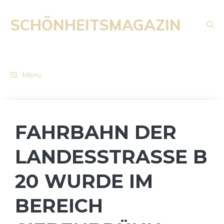
Zum
Inhalt
SCHÖNHEITSMAGAZIN
springen
Menü
FAHRBAHN DER
LANDESSTRASSE B 2
0 WURDE IM B
EREICH S