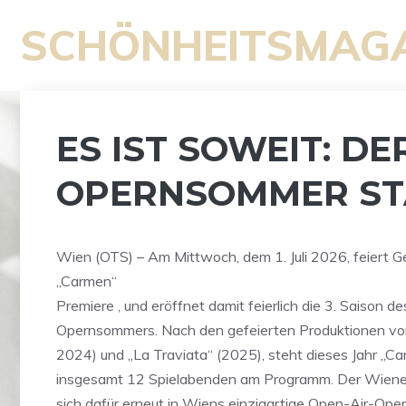
Zum
SCHÖNHEITSMAG
Inhalt
springen
ES IST SOWEIT: DE
OPERNSOMMER ST
Wien (OTS) – Am Mittwoch, dem 1. Juli 2026, feiert G
„Carmen“
Premiere , und eröffnet damit feierlich die 3. Saison d
Opernsommers. Nach den gefeierten Produktionen von
2024) und „La Traviata“ (2025), steht dieses Jahr „C
insgesamt 12 Spielabenden am Programm. Der Wiene
sich dafür erneut in Wiens einzigartige Open-Air-Oper