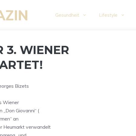
AZIN
Gesundheit
Lifestyle
R 3. WIENER
ARTET!
eorges Bizets
es Wiener
 „Don Giovanni“ (
armen“ an
r Heumarkt verwandelt
narena , und