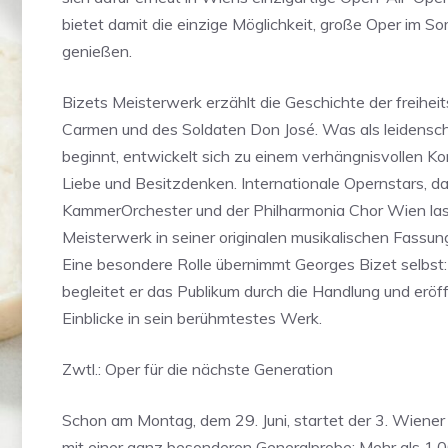
bietet damit die einzige Möglichkeit, große Oper im S
genießen.
Bizets Meisterwerk erzählt die Geschichte der freihei
Carmen und des Soldaten Don José. Was als leidensc
beginnt, entwickelt sich zu einem verhängnisvollen Ko
Liebe und Besitzdenken. Internationale Opernstars, d
KammerOrchester und der Philharmonia Chor Wien la
Meisterwerk in seiner originalen musikalischen Fassung
Eine besondere Rolle übernimmt Georges Bizet selbst:
begleitet er das Publikum durch die Handlung und eröf
Einblicke in sein berühmtestes Werk.
Zwtl.: Oper für die nächste Generation
Schon am Montag, dem 29. Juni, startet der 3. Wien
mit einer ganz besonderen Generalprobe: Mehr als 1.