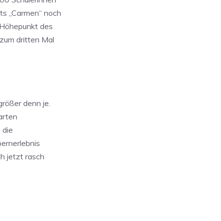
ets „Carmen“ noch
n Höhepunkt des
zum dritten Mal
rößer denn je.
arten
 die
pernerlebnis
h jetzt rasch