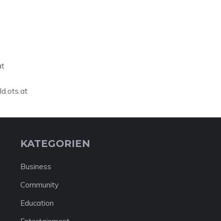
at
ld.ots.at
KATEGORIEN
Business
Community
Education