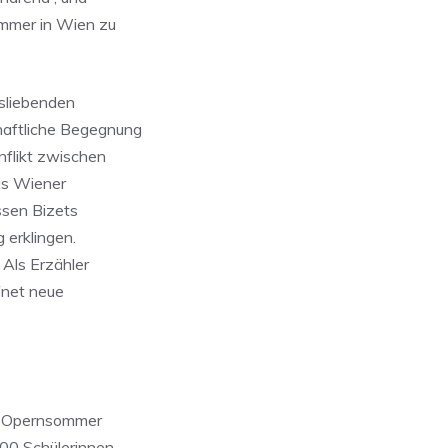
ommer in Wien zu
tsliebenden
haftliche Begegnung
nflikt zwischen
as Wiener
ssen Bizets
 erklingen.
 Als Erzähler
fnet neue
er Opernsommer
000 Schülerinnen