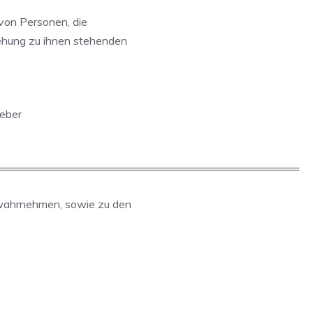
von Personen, die
ehung zu ihnen stehenden
geber
═══════════════════════════════════════
wahrnehmen, sowie zu den