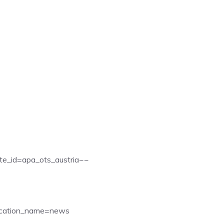
te_id=apa_ots_austria~~
cation_name=news