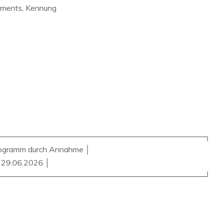
ruments, Kennung
──────────────────────────────────────┐
programm durch Annahme │
m 29.06.2026 │
──────────────────────────────────────┘