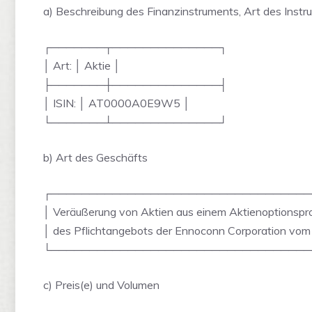
a) Beschreibung des Finanzinstruments, Art des Inst
┌───────┬──────────────┐
│ Art: │ Aktie │
├───────┼──────────────┤
│ ISIN: │ AT0000A0E9W5 │
└───────┴──────────────┘
b) Art des Geschäfts
┌──────────────────────────────────
│ Veräußerung von Aktien aus einem Aktienoptions
│ des Pflichtangebots der Ennoconn Corporation vo
└──────────────────────────────────
c) Preis(e) und Volumen