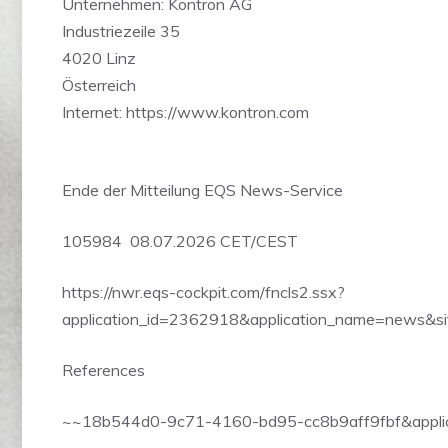
Unternehmen: Kontron AG
Industriezeile 35
4020 Linz
Österreich
Internet: https://www.kontron.com
Ende der Mitteilung EQS News-Service
105984 08.07.2026 CET/CEST
https://nwr.eqs-cockpit.com/fncls2.ssx?
application_id=2362918&application_name=news&si
References
~~18b544d0-9c71-4160-bd95-cc8b9aff9fbf&appli