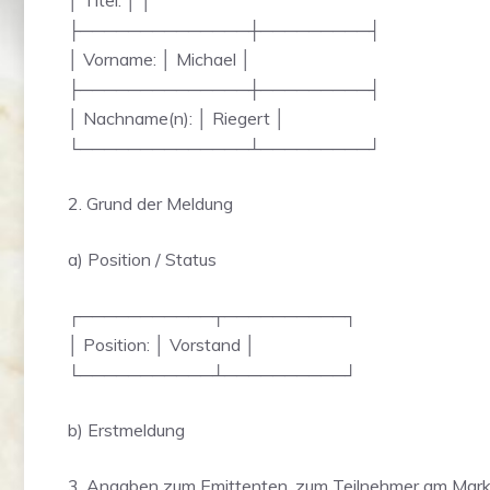
│ Titel: │ │
├──────────────┼─────────┤
│ Vorname: │ Michael │
├──────────────┼─────────┤
│ Nachname(n): │ Riegert │
└──────────────┴─────────┘
2. Grund der Meldung
a) Position / Status
┌───────────┬──────────┐
│ Position: │ Vorstand │
└───────────┴──────────┘
b) Erstmeldung
3. Angaben zum Emittenten, zum Teilnehmer am Markt