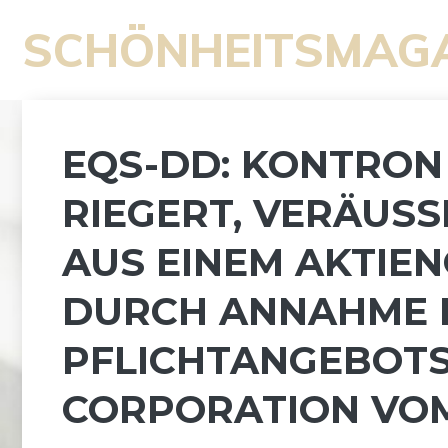
Zum
SCHÖNHEITSMAG
Inhalt
springen
EQS-DD: KONTRON
RIEGERT, VERÄUSS
US EINEM AKTIEN
URCH ANNAHME DE
FLICHTANGEBOTS 
ORPORATION VOM 2