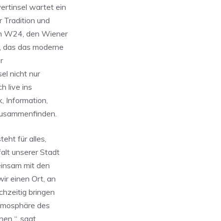
rtinsel wartet ein
 Tradition und
von W24, den Wiener
l, das das moderne
r
l nicht nur
h live ins
, Information,
 zusammenfinden.
ht für alles,
lt unserer Stadt
einsam mit den
r einen Ort, an
hzeitig bringen
Atmosphäre des
nen “, sagt