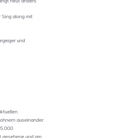
ngt heut anders“
Sing along mit
geiger und
ktuellen
ohnern auseinander.
95.000
st gesehene und am