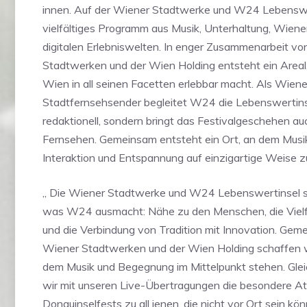
innen. Auf der Wiener Stadtwerke und W24 Lebenswe
vielfältiges Programm aus Musik, Unterhaltung, Wiener
digitalen Erlebniswelten. In enger Zusammenarbeit 
Stadtwerken und der Wien Holding entsteht ein Area
Wien in all seinen Facetten erlebbar macht. Als Wiene
Stadtfernsehsender begleitet W24 die Lebenswertinse
redaktionell, sondern bringt das Festivalgeschehen auc
Fernsehen. Gemeinsam entsteht ein Ort, an dem Musik
Interaktion und Entspannung auf einzigartige Weise
„ Die Wiener Stadtwerke und W24 Lebenswertinsel ste
was W24 ausmacht: Nähe zu den Menschen, die Vielfa
und die Verbindung von Tradition mit Innovation. Gem
Wiener Stadtwerken und der Wien Holding schaffen wi
dem Musik und Begegnung im Mittelpunkt stehen. Gleic
wir mit unseren Live-Übertragungen die besondere 
Donauinselfests zu all jenen, die nicht vor Ort sein kön