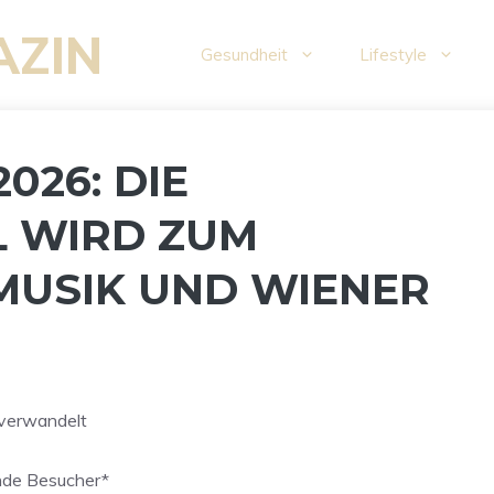
AZIN
Gesundheit
Lifestyle
026: DIE
L WIRD ZUM
MUSIK UND WIENER
6 verwandelt
ende Besucher*