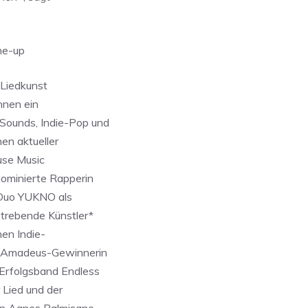
ne-up
 Liedkunst
nnen ein
ounds, Indie-Pop und
en aktueller
use Music
ominierte Rapperin
-Duo YUKNO als
trebende Künstler*
hen Indie-
4-Amadeus-Gewinnerin
Erfolgsband Endless
Lied und der