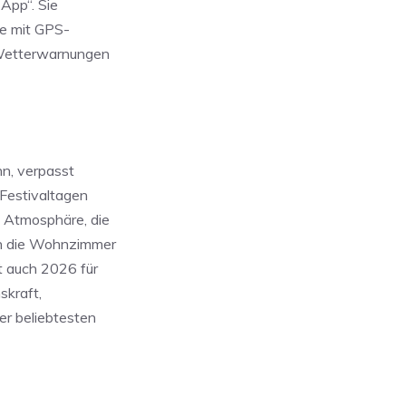
 App“. Sie
te mit GPS-
 Wetterwarnungen
nn, verpasst
 Festivaltagen
e Atmosphäre, die
in die Wohnzimmer
t auch 2026 für
skraft,
er beliebtesten