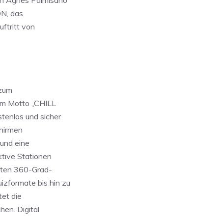
on Agnes Palmisano
N, das
ftritt von
 zum
em Motto „CHILL
tenlos und sicher
chirmen
 und eine
ktive Stationen
ebten 360-Grad-
zformate bis hin zu
et die
en. Digital