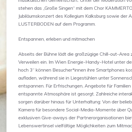
musikalischen Gemeinschaft. Unter der Moderation v
stehen das „Große Singen“ mit dem Chor KAMMERTO
Jubiläumskonzert des Kollegium Kalksburg sowie der Au
LUSTERBODEN auf dem Programm.
Entspannen, erleben und mitmachen
Abseits der Bühne lädt die großzügige Chill-out-Area
Verweilen ein. Im Wien Energie-Handy-Hotel unter d
hoch 3“ können Besucher*innen ihre Smartphones kos
aufladen, während sie in Liegestühlen unter Sonnens
entspannen. Für Erfrischungen, Angebote für Familien
entspannte Atmosphäre ist gesorgt. Zahlreiche intera
sorgen darüber hinaus für Unterhaltung: Von der beli
Kamera für besondere Social-Media-Momente über Qui
exklusiven Give-aways der Partnerorganisationen biet
Lebenswertinsel vielfältige Möglichkeiten zum Mitmach