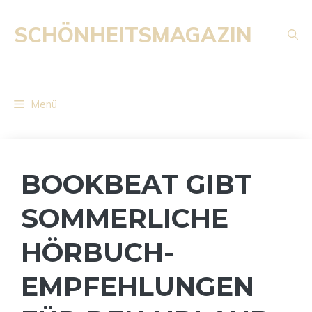
Zum
Inhalt
SCHÖNHEITSMAGAZIN
springen
Menü
BOOKBEAT GIBT
SOMMERLICHE
HÖRBUCH-
EMPFEHLUNGEN