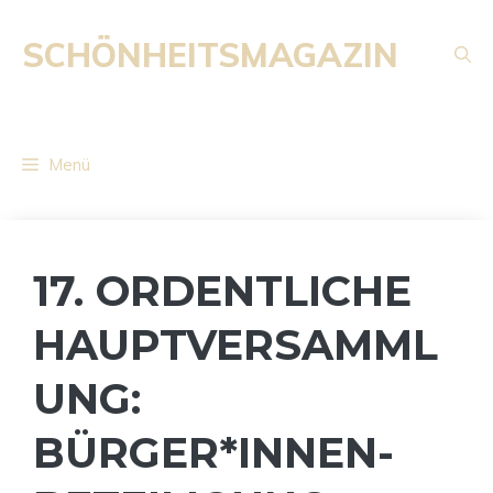
Zum
Inhalt
SCHÖNHEITSMAGAZIN
springen
Menü
17. ORDENTLICHE
HAUPTVERSAMML
UNG:
BÜRGER*INNEN-