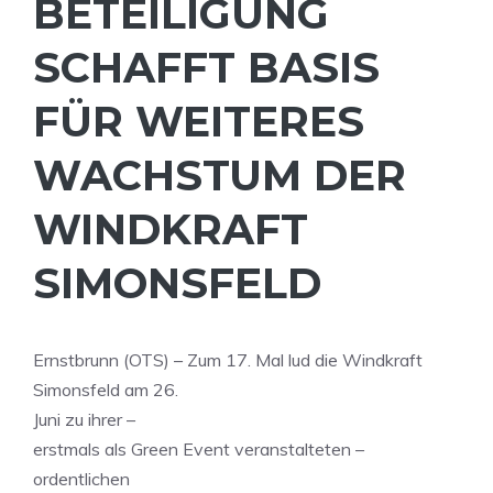
BETEILIGUNG
SCHAFFT BASIS
FÜR WEITERES
WACHSTUM DER
WINDKRAFT
SIMONSFELD
Ernstbrunn (OTS) – Zum 17. Mal lud die Windkraft
Simonsfeld am 26.
Juni zu ihrer –
erstmals als Green Event veranstalteten –
ordentlichen