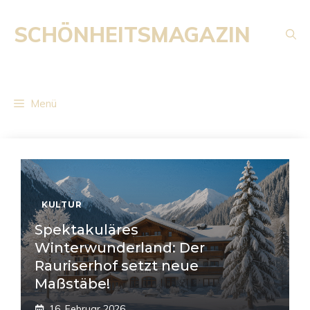
Zum
Inhalt
SCHÖNHEITSMAGAZIN
springen
Menü
KULTUR
Spektakuläres
Winterwunderland: Der
Rauriserhof setzt neue
Maßstäbe!
16. Februar 2026