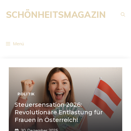
Zum
Inhalt
SCHÖNHEITSMAGAZIN
springen
Menü
POLITIK
Steuersensation 2026:
Revolutionäre Entlastung für
Frauen in Österreich!
30. Dezember 2025