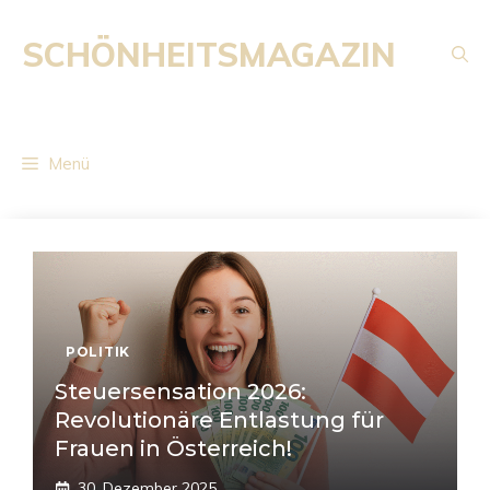
Zum
Inhalt
SCHÖNHEITSMAGAZIN
springen
Menü
POLITIK
Steuersensation 2026:
Revolutionäre Entlastung für
Frauen in Österreich!
30. Dezember 2025