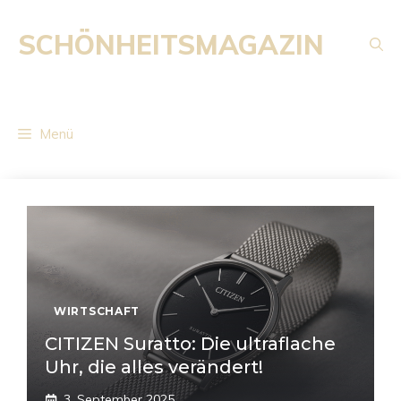
Zum
Inhalt
SCHÖNHEITSMAGAZIN
springen
Menü
WIRTSCHAFT
CITIZEN Suratto: Die ultraflache
Uhr, die alles verändert!
3. September 2025