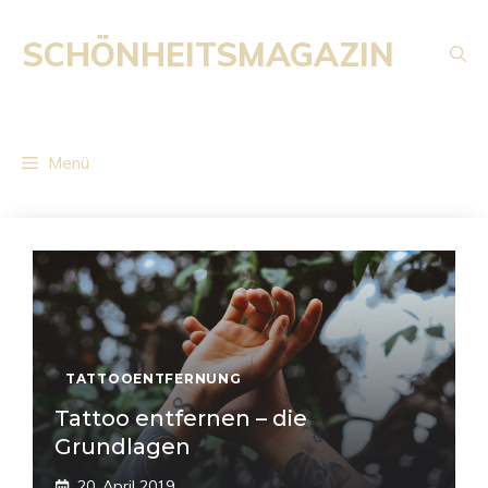
Zum
Inhalt
SCHÖNHEITSMAGAZIN
springen
Menü
TATTOOENTFERNUNG
Tattoo entfernen – die
Grundlagen
20. April 2019