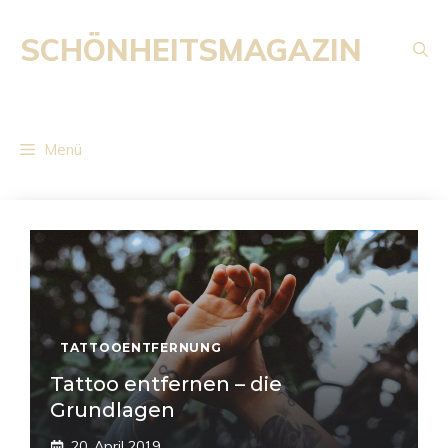
Zum
Inhalt
SCHÖNHEITSMAGAZIN
springen
Menü
TATTOOENTFERNUNG
Tattoo entfernen – die
Grundlagen
20. April 2019