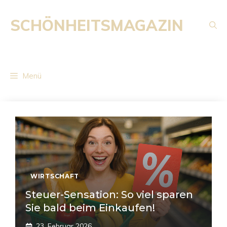
Zum
Inhalt
SCHÖNHEITSMAGAZIN
springen
Menü
WIRTSCHAFT
Steuer-Sensation: So viel sparen
Sie bald beim Einkaufen!
23. Februar 2026